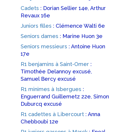
Cadets
: Dorian Sellier 14e, Arthur
Revaux 16e
Juniors filles
: Clémence Walti 6e
Seniors dames
: Marine Huon 3e
Seniors messieurs
: Antoine Huon
17e
R1 benjamins à Saint-Omer
:
Timothée Delannoy excusé,
Samuel Bercy excusé
R1 minimes à Isbergues
:
Enguerrand Guillemetz 22e, Simon
Duburcq excusé
R1 cadettes à Libercourt
: Anna
Chebboubi 12e
R1 juniors garçons à Marck
: Enoal