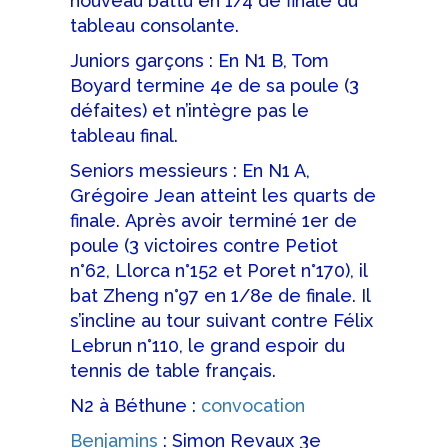
nouveau battu en 1/4 de finale du
tableau consolante.
Juniors garçons : En N1 B, Tom
Boyard termine 4e de sa poule (3
défaites) et n’intègre pas le
tableau final.
Seniors messieurs : En N1 A,
Grégoire Jean atteint les quarts de
finale. Après avoir terminé 1er de
poule (3 victoires contre Petiot
n°62, Llorca n°152 et Poret n°170), il
bat Zheng n°97 en 1/8e de finale. Il
s’incline au tour suivant contre Félix
Lebrun n°110, le grand espoir du
tennis de table français.
N2 à Béthune :
convocation
Benjamins
: Simon Revaux 3e