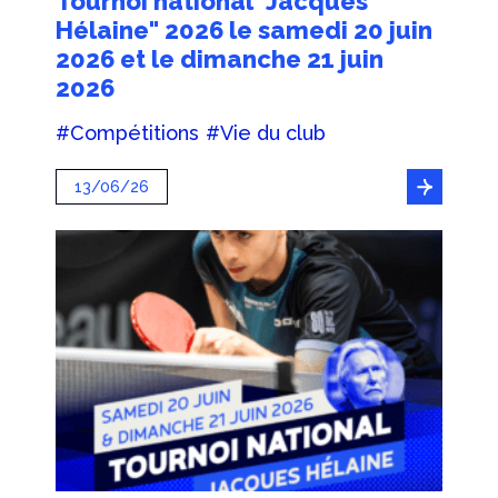
Tournoi national "Jacques
Hélaine" 2026 le samedi 20 juin
2026 et le dimanche 21 juin
2026
#Compétitions
#Vie du club
13/06/26