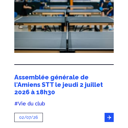
Assemblée générale de
l'Amiens STT le jeudi 2 juillet
2026 à 18h30
#Vie du club
02/07/26