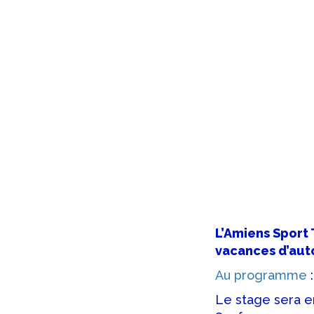
L’Amiens Sport 
vacances d’aut
A
u programm
e
:
Le stage sera 