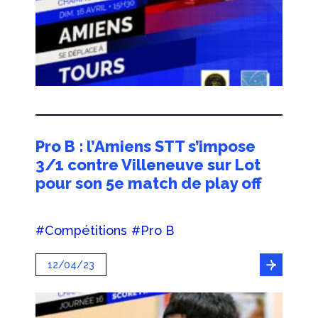
Pro B : l’Amiens STT s’impose
3/1 contre Villeneuve sur Lot
pour son 5e match de play off
#Compétitions
#Pro B
12/04/23