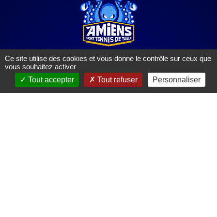
Ce site utilise des cookies et vous donne le contrôle sur ceux que
Amiens Sport Tennis de Table
vous souhaitez activer
304 rue Gauthier de Rumilly
Tout accepter
Tout refuser
Personnaliser
80 000 Amiens
03 22 89 74 30
astt@wanadoo.fr
Lettre du club
Articles de presse