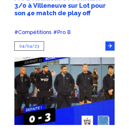
3/0 à Villeneuve sur Lot pour
son 4e match de play off
#Compétitions
#Pro B
04/04/23