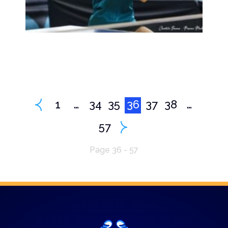
1
…
34
35
36
37
38
…
57
Page 36 - 57