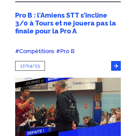
Pro B : l'Amiens STT s'incline
3/0 à Tours et ne jouera pas la
finale pour la Pro A
#Compétitions
#Pro B
17/04/23